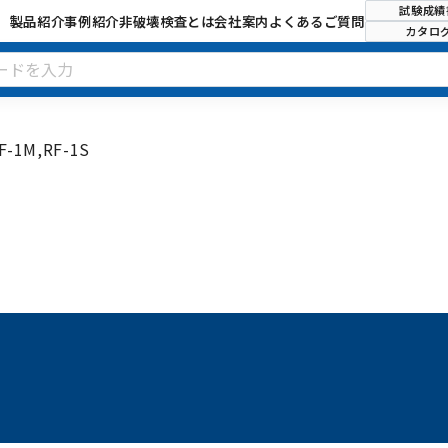
試験成績
製品紹介
事例紹介
非破壊検査とは
会社案内
よくあるご質問
カタロ
1M,RF-1S
試験成績書
SDS
お問い
カタログ
TDS