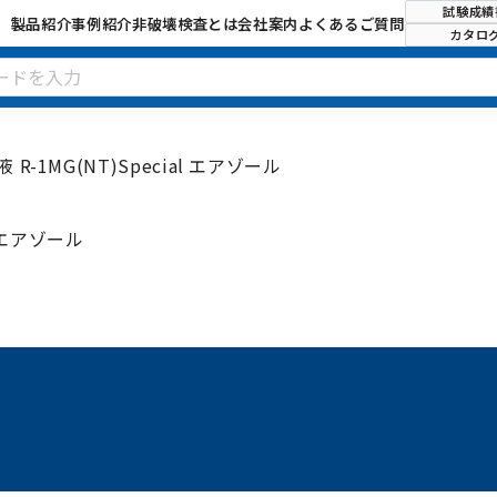
試験成績
製品紹介
事例紹介
非破壊検査とは
会社案内
よくあるご質問
カタロ
-1MG(NT)Special エアゾール
l エアゾール
試験成績書
SDS
お問い
カタログ
TDS