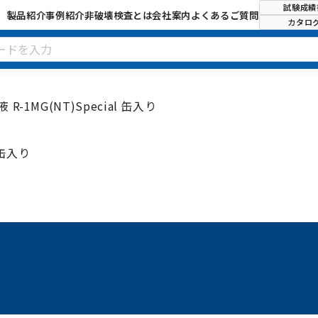
試験成績
製品紹介
事例紹介
非破壊検査とは
会社案内
よくあるご質問
カタロ
-1MG(NT)Special 缶入り
 缶入り
試験成績書
SDS
お問い
カタログ
TDS