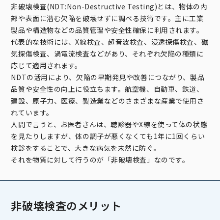
非破壊検査(NDT:Non-Destructive Testing)とは、物体の内
部や表面に潜む欠陥を破壊せずに調べる技術です。主に工業
製品や構造物などの品質管理や安全性確保に利用されます。
代表的な技術には、X線検査、超音波検査、浸透探傷検査、磁
気探傷検査、渦電流検査などがあり、それぞれ欠陥の種類に
応じて適用されます。
NDTの活用により、欠陥の早期発見や改善につながり、製品
品質や安全性の向上に役立ちます。航空機、自動車、鉄道、
建設、原子力、医療、製造業などのさまざまな産業で使用さ
れています。
人間で言うと、お医者さんは、聴診器やX線を使って体の状態
を見たりしますが、体の調子が悪くなくても1年に1回くらい
検診をすることで、大きな病気を未然に防ぐ。
それを物質に対して行うのが「非破壊検査」なのです。
非破壊検査のメリット