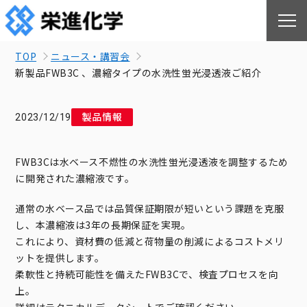
TOP
ニュース・講習会
新製品FWB3C 、濃縮タイプの水洗性蛍光浸透液ご紹介
製品情報
2023/12/19
FWB3Cは水ベース不燃性の水洗性蛍光浸透液を調整するため
に開発された濃縮液です。
通常の水ベース品では品質保証期限が短いという課題を克服
し、本濃縮液は3年の長期保証を実現。
これにより、資材費の低減と荷物量の削減によるコストメリ
ットを提供します。
柔軟性と持続可能性を備えたFWB3Cで、検査プロセスを向
上。