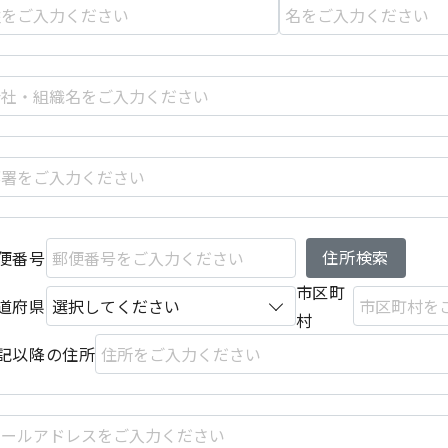
住所検索
便番号
市区町
道府県
村
記以降の住所