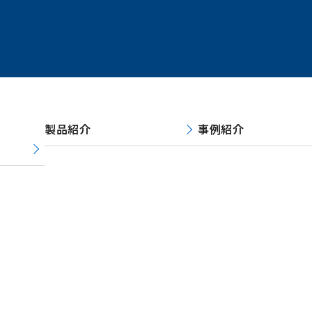
試験成績書
SDS
お問い
カタログ
TDS
製品紹介
事例紹介