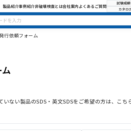
試験成績
製品紹介
事例紹介
非破壊検査とは
会社案内
よくあるご質問
カタロ
S発行依頼フォーム
ーム
ていない製品のSDS・英文SDSをご希望の方は、こち