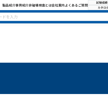
試験成績
製品紹介
事例紹介
非破壊検査とは
会社案内
よくあるご質問
カタロ
試験成績書
SDS
お問い
カタログ
TDS